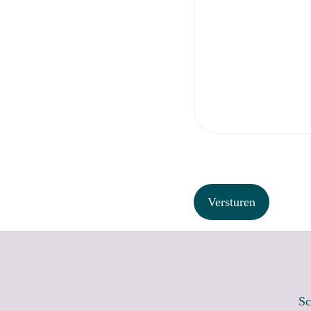
C
A
P
T
C
H
A
Sc