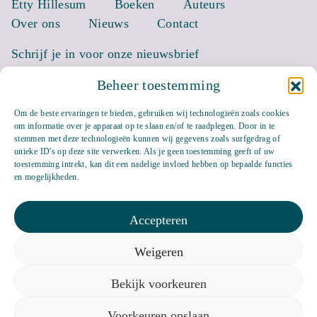
Etty Hillesum
Boeken
Auteurs
Over ons
Nieuws
Contact
Schrijf je in voor onze nieuwsbrief
Beheer toestemming
EMAIL *
Om de beste ervaringen te bieden, gebruiken wij technologieën zoals cookies
om informatie over je apparaat op te slaan en/of te raadplegen. Door in te
stemmen met deze technologieën kunnen wij gegevens zoals surfgedrag of
unieke ID's op deze site verwerken. Als je geen toestemming geeft of uw
toestemming intrekt, kan dit een nadelige invloed hebben op bepaalde functies
en mogelijkheden.
Accepteren
Weigeren
Bluesky
LinkedIn
Bekijk voorkeuren
Privacyverklaring
Veelgestelde vragen
Cookiebeleid (EU)
Voorkeuren opslaan
Keizersgracht 117 1015 CJ Amsterdam,
info@uitgeverijbalans.nl
,