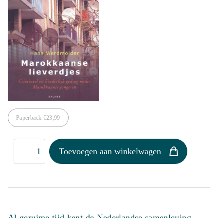
Paperback
€
23,99
Marokkaanse
Toevoegen aan winkelwagen
lieverdjes
aantal
Al geruime tijd kent de Nederlandse samenleving