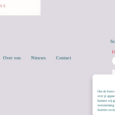
Sc
E
Over ons
Nieuws
Contact
Om de beste e
over je appar
kunnen wij ge
toestemming g
functies en m