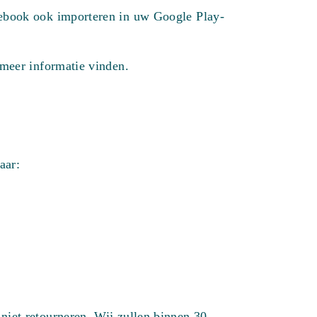
 ebook ook importeren in uw Google Play-
meer informatie vinden.
aar:
iet retourneren. Wij zullen binnen 30