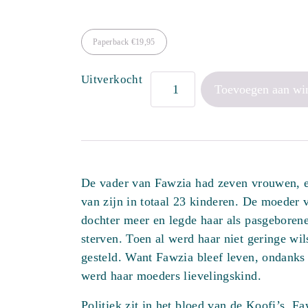
Paperback
€
19,95
Uitverkocht
Brieven
Toevoegen aan wi
aan
mijn
dochters
aantal
De vader van Fawzia had zeven vrouwen, en
van zijn in totaal 23 kinderen. De moeder
dochter meer en legde haar als pasgeborene
sterven. Toen al werd haar niet geringe wil
gesteld. Want Fawzia bleef leven, ondanks
werd haar moeders lievelingskind.
Politiek zit in het bloed van de Koofi’s. Fa