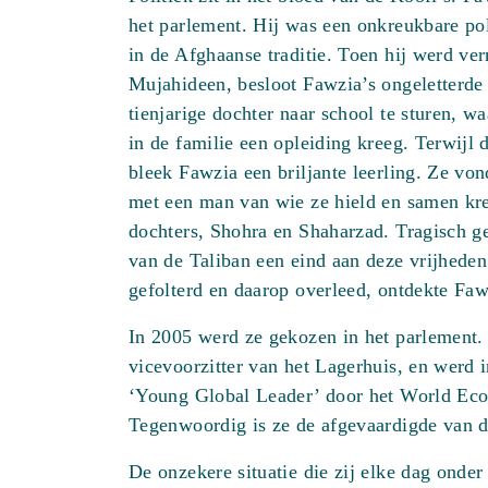
het parlement. Hij was een onkreukbare pol
in de Afghaanse traditie. Toen hij werd ve
Mujahideen, besloot Fawzia’s ongeletterde
tienjarige dochter naar school te sturen, w
in de familie een opleiding kreeg. Terwijl
bleek Fawzia een briljante leerling. Ze vo
met een man van wie ze hield en samen kre
dochters, Shohra en Shaharzad. Tragisch 
van de Taliban een eind aan deze vrijhede
gefolterd en daarop overleed, ontdekte Fawz
In 2005 werd ze gekozen in het parlement. 
vicevoorzitter van het Lagerhuis, en werd 
‘Young Global Leader’ door het World Ec
Tegenwoordig is ze de afgevaardigde van 
De onzekere situatie die zij elke dag onder