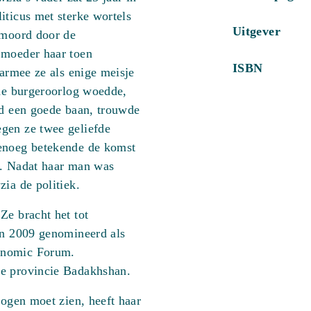
iticus met sterke wortels
Uitgever
rmoord door de
 moeder haar toen
ISBN
aarmee ze als enige meisje
 de burgeroorlog woedde,
nd een goede baan, trouwde
gen ze twee geliefde
genoeg betekende de komst
n. Nadat haar man was
ia de politiek.
Ze bracht het tot
in 2009 genomineerd als
onomic Forum.
de provincie Badakhshan.
 ogen moet zien, heeft haar