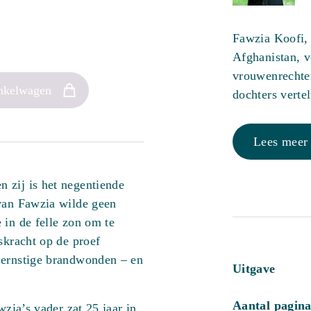
Fawzia Koofi, 
Afghanistan, 
vrouwenrechten
nkelwagen
dochters vertel
Lees meer
 zij is het negentiende
 van Fawzia wilde geen
 in de felle zon om te
skracht op de proef
 ernstige brandwonden – en
Uitgave
Aantal pagina
wzia’s vader zat 25 jaar in