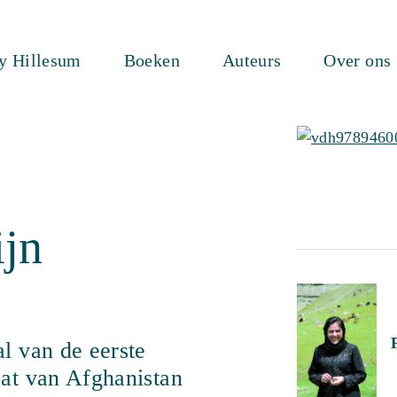
ty Hillesum
Boeken
Auteurs
Over ons
ijn
l van de eerste
aat van Afghanistan