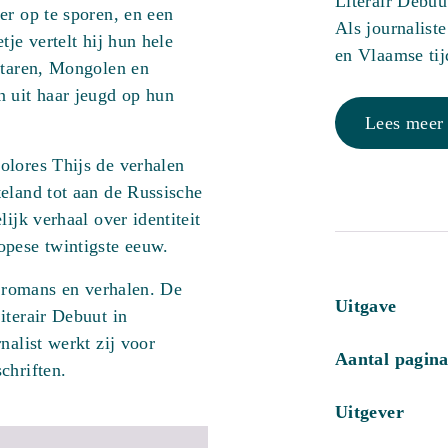
Literair Debuu
er op te sporen, en een
Als journalist
tje vertelt hij hun hele
en Vlaamse tij
ataren, Mongolen en
n uit haar jeugd op hun
Lees meer
olores Thijs de verhalen
eland tot aan de Russische
ijk verhaal over identiteit
opese twintigste eeuw.
n romans en verhalen. De
Uitgave
iterair Debuut in
nalist werkt zij voor
Aantal pagina
chriften.
Uitgever