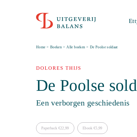
Et
Home
>
Boeken
>
Alle boeken
>
De Poolse soldaat
DOLORES THIJS
De Poolse sold
Een verborgen geschiedenis
Paperback
€
22,99
Ebook
€
5,99