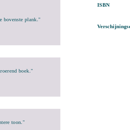
ISBN
de bovenste plank."
Verschijning
roerend boek."
tere toon."