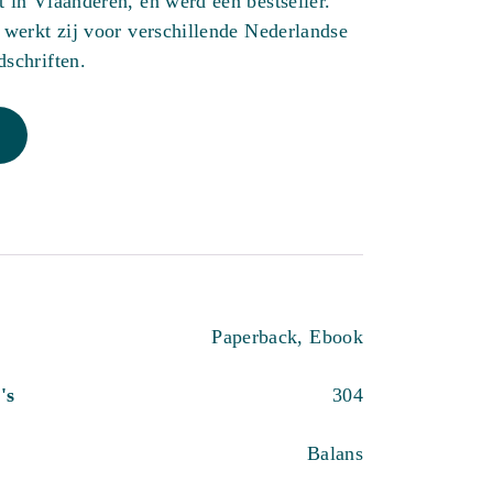
t in Vlaanderen, en werd een bestseller.
e werkt zij voor verschillende Nederlandse
dschriften.
Paperback, Ebook
's
304
Balans