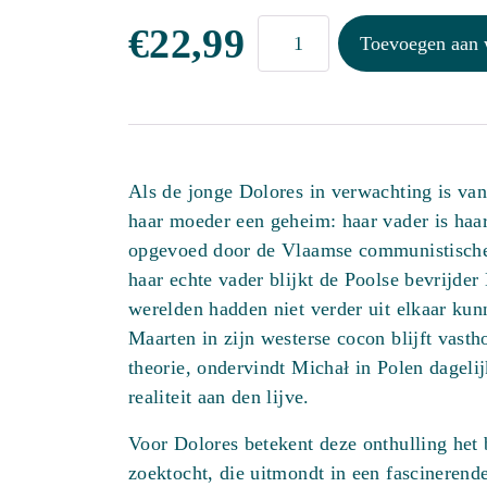
De
€
22,99
Toevoegen aan
Poolse
soldaat
aantal
Als de jonge Dolores in verwachting is van 
haar moeder een geheim: haar vader is haar
opgevoed door de Vlaamse communistische 
haar echte vader blijkt de Poolse bevrijder
werelden hadden niet verder uit elkaar kun
Maarten in zijn westerse cocon blijft vast
theorie, ondervindt Michał in Polen dagel
realiteit aan den lijve.
Voor Dolores betekent deze onthulling het 
zoektocht, die uitmondt in een fascinerend