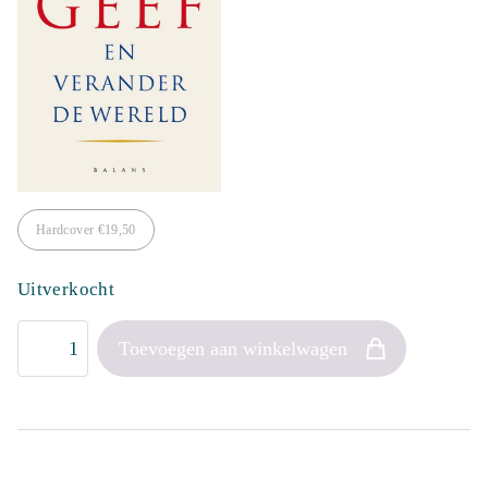
Hardcover
€
19,50
Uitverkocht
Geef
Toevoegen aan winkelwagen
aantal