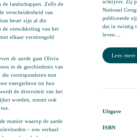
schrijver. Zij 
n de landschappen. Zelfs de
National Geog
de verscheidenheid van
publiceerde zi
un beurt zijn al die
dat in twintig
 de ontwikkeling van het
leven…
 met elkaar verstrengeld
Lees meer
even de aarde
gaat Olivia
roon in de geschiedenis van
n, die corresponderen met
uwe energiebron tot hun
ordt de diversiteit van het
rijker worden, neemt ook
 toe.
Uitgave
 de manier waarop de aarde
ISBN
beïnvloeden – een verhaal