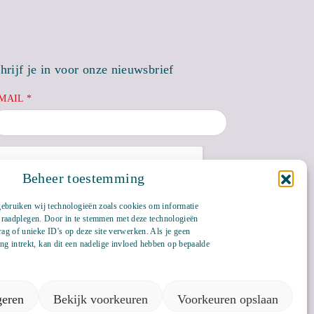
hrijf je in voor onze nieuwsbrief
MAIL *
Beheer toestemming
gebruiken wij technologieën zoals cookies om informatie
te raadplegen. Door in te stemmen met deze technologieën
ag of unieke ID's op deze site verwerken. Als je geen
g intrekt, kan dit een nadelige invloed hebben op bepaalde
Bluesky
LinkedIn
eren
Bekijk voorkeuren
Voorkeuren opslaan
Privacyverklaring
Veelgestelde vragen
Cookiebeleid (EU)