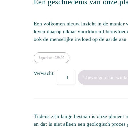
Een geschiedenis van onze pl
Een volkomen nieuw inzicht in de manier w
leven daarop elkaar voortdurend beïnvloed
ook de menselijke invloed op de aarde aan
Paperback
€
29,95
Verwacht
Hoe
Toevoegen aan wink
de
aarde
het
leven
Tijdens zijn lange bestaan is onze planeet 
vormde,
en dat is niet alleen een geologisch proces
en