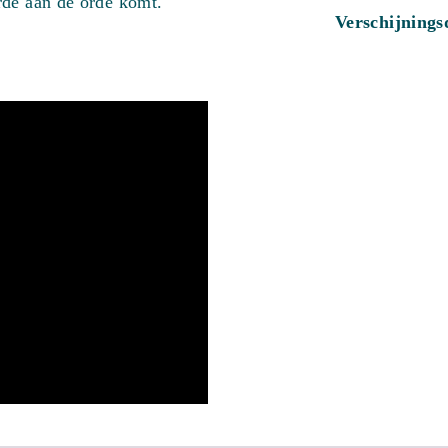
rde aan de orde komt.
Verschijning