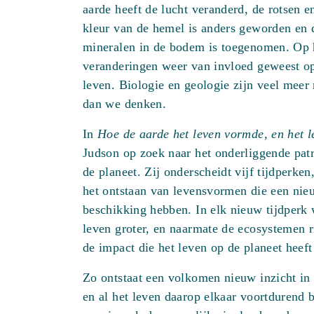
aarde heeft de lucht veranderd, de rotsen e
het
kleur van de hemel is anders geworden en 
leven
mineralen in de bodem is toegenomen. Op h
de
veranderingen weer van invloed geweest op
aarde
leven. Biologie en geologie zijn veel meer
aantal
dan we denken.
In
Hoe de aarde het leven vormde, en het l
Judson op zoek naar het onderliggende pat
de planeet. Zij onderscheidt vijf tijdperke
het ontstaan van levensvormen die een nie
beschikking hebben. In elk nieuw tijdperk w
leven groter, en naarmate de ecosystemen 
de impact die het leven op de planeet heeft
Zo ontstaat een volkomen nieuw inzicht in
en al het leven daarop elkaar voortdurend 