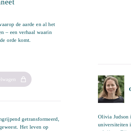
aneet
aarop de aarde en al het
en – een verhaal waarin
 de orde komt.
elwagen
Olivia Judson 
ingrijpend getransformeerd,
universiteiten
 geweest. Het leven op