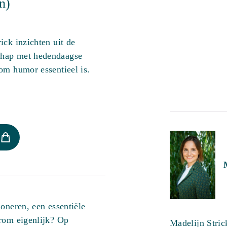
n)
ick inzichten uit de
chap met hedendaagse
om humor essentieel is.
oneren, een essentiële
arom eigenlijk? Op
Madelijn Stric