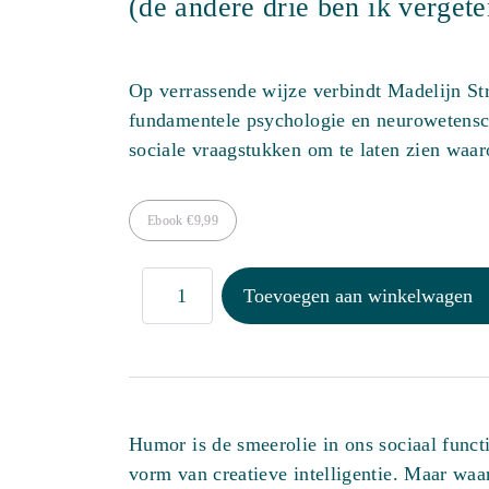
(de andere drie ben ik vergete
Op verrassende wijze verbindt Madelijn Str
fundamentele psychologie en neurowetens
sociale vraagstukken om te laten zien waar
Ebook
€
9,99
Humor
Toevoegen aan winkelwagen
is
een
van
de
Humor is de smeerolie in ons sociaal functi
vier
vorm van creatieve intelligentie. Maar wa
pijlers