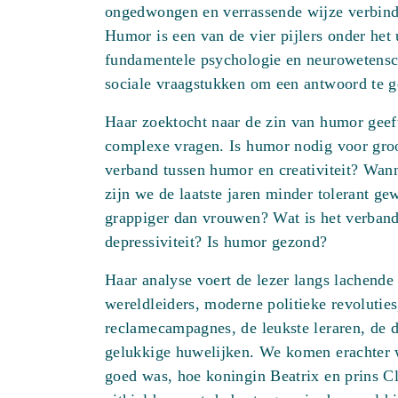
ongedwongen en verrassende wijze verbindt
onder
Humor is een van de vier pijlers onder het
het
fundamentele psychologie en neurowetens
universum
sociale vraagstukken om een antwoord te g
aantal
Haar zoektocht naar de zin van humor geeft
complexe vragen. Is humor nodig voor groo
verband tussen humor en creativiteit? Wann
zijn we de laatste jaren minder tolerant g
grappiger dan vrouwen? Wat is het verban
depressiviteit? Is humor gezond?
Haar analyse voert de lezer langs lachend
wereldleiders, moderne politieke revoluties
reclamecampagnes, de leukste leraren, de 
gelukkige huwelijken. We komen erachter
goed was, hoe koningin Beatrix en prins Cl