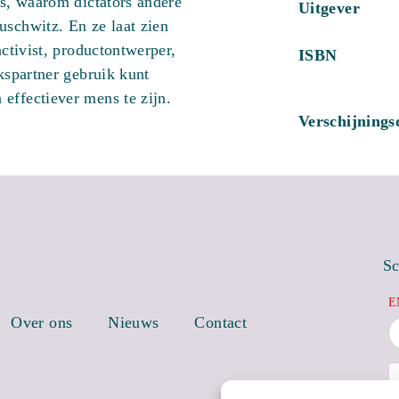
is, waarom dictators andere
Uitgever
uschwitz. En ze laat zien
activist, productontwerper,
ISBN
jkspartner gebruik kunt
effectiever mens te zijn.
Verschijning
Sc
E
Over ons
Nieuws
Contact