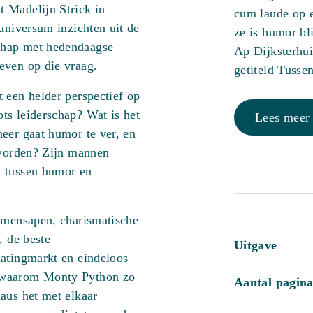
 Madelijn Strick in
cum laude op e
 universum inzichten uit de
ze is humor bl
chap met hedendaagse
Ap Dijksterhui
even op die vraag.
getiteld Tussen
 een helder perspectief op
ts leiderschap? Wat is het
Lees meer
eer gaat humor te ver, en
eworden? Zijn mannen
d tussen humor en
e mensapen, charismatische
, de beste
Uitgave
datingmarkt en eindeloos
 waarom Monty Python zo
Aantal pagina
aus het met elkaar