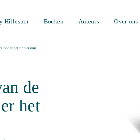
ty Hillesum
Boeken
Auteurs
Over ons
ers onder het universum
van de
der het