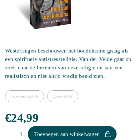
Westerlingen beschouwen het boeddhisme graag als
een spirituele antistressreligie. Van der Velde gaat op
zoek naar de bronnen van deze religie en laat een
realistisch en niet altijd vredig beeld zien.
Paperback
€
24,99
Ebook
€
9,99
€
24,99
In
Toevoegen aan winkelwagen
de