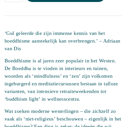
huid
van
de
‘Gul geleerde die zijn immense kennis van het
Boeddha
boeddhisme aanstekelijk kan overbrengen.’ – Adriaan
aantal
van Dis
Boeddhisme is al jaren zeer populair in het Westen.
De Boeddha is te vinden in interieurs en tuinen,
woorden als ‘mindfulness’ en ‘zen’ zijn volkomen
ingeburgerd en meditatiecursussen bestaan in talloze
varianten, van intensieve retraiteweekenden tot
‘buddhism light’ in wellnesscentra.
Wat zoeken moderne westerlingen – die zichzelf zo
vaak als ‘niet-religieus’ beschouwen – eigenlijk in het
boeddhisme? Een ding is zeker: de ideeën die wij