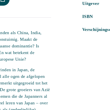
Uitgever
ISBN
Verschijning
nden als China, India,
onstuimig. Maakt de
aanse dominantie? Is
En wat betekent de
Europese Unie?
vinden in Japan, de
l alle ogen de afgelopen
emerkt uitgegroeid tot het
De grote groeiers van Azië
emen die de Japanners al
l leren van Japan – over
 als (gedeeltelijke)