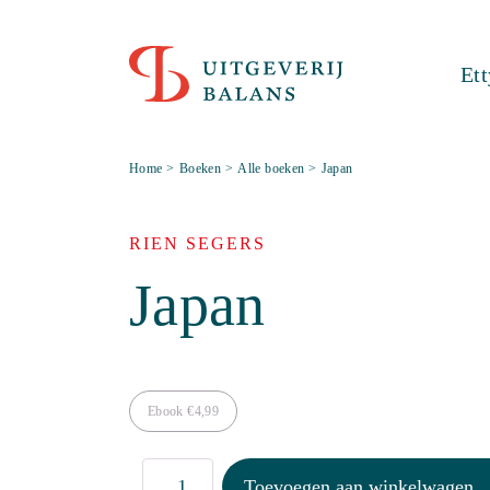
Et
Home
>
Boeken
>
Alle boeken
>
Japan
RIEN SEGERS
Japan
Ebook
€
4,99
Japan
Toevoegen aan winkelwagen