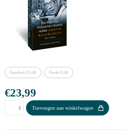
Paperback
€
23,99
Ebook
€
5,99
€
23,99
De
Toevoegen aan winkelwagen
man
die
miljoenen