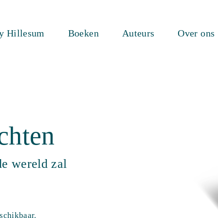
ty Hillesum
Boeken
Auteurs
Over ons
chten
e wereld zal
eschikbaar.