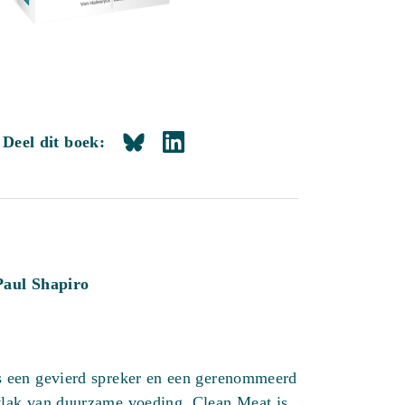
Deel dit boek:
Paul Shapiro
s een gevierd spreker en een gerenommeerd
vlak van duurzame voeding. Clean Meat is