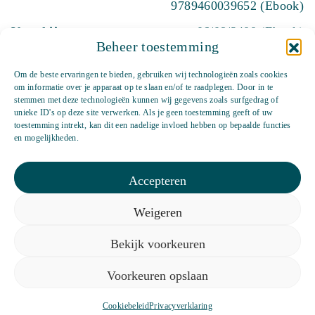
9789460039652 (Ebook)
Verschijnt
06/08/2400 (Ebook)
Beheer toestemming
Verschijningsdatum
01/01/1970 (Paperback)
27/04/2015 (Ebook)
Om de beste ervaringen te bieden, gebruiken wij technologieën zoals cookies
om informatie over je apparaat op te slaan en/of te raadplegen. Door in te
stemmen met deze technologieën kunnen wij gegevens zoals surfgedrag of
unieke ID's op deze site verwerken. Als je geen toestemming geeft of uw
toestemming intrekt, kan dit een nadelige invloed hebben op bepaalde functies
en mogelijkheden.
Accepteren
Etty Hillesum
Boeken
Auteurs
Weigeren
Over ons
Nieuws
Contact
Bekijk voorkeuren
Schrijf je in voor onze nieuwsbrief
Voorkeuren opslaan
EMAIL *
Cookiebeleid
Privacyverklaring