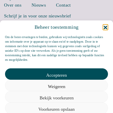
Over ons
Nieuws
Contact
Schrijf je in voor onze nieuwsbrief
Beheer toestemming
EMAIL *
Om de beste ervaringen te bieden, gebruiken wij technologieën zoals cookies
om informatie over je apparaat op te slaan en/of te raadplegen. Door in te
stemmen met deze technologieën kunnen wij gegevens zoals surfgedrag of
unieke ID's op deze site verwerken. Als je geen toestemming geeft of uw
toestemming intrekt, kan dit een nadelige invloed hebben op bepaalde functies
en mogelijkheden.
Accepteren
Weigeren
Bluesky
LinkedIn
Bekijk voorkeuren
Privacyverklaring
Veelgestelde vragen
Cookiebeleid (EU)
Voorkeuren opslaan
Keizersgracht 117 1015 CJ Amsterdam,
info@uitgeverijbalans.nl
,