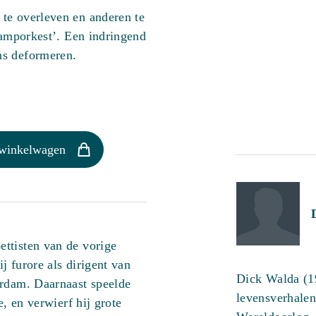
te overleven en anderen te
kamporkest’. Een indringend
ns deformeren.
 winkelwagen
ttisten van de vorige
ij furore als dirigent van
Dick Walda (19
erdam. Daarnaast speelde
levensverhale
e, en verwierf hij grote