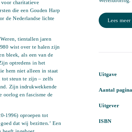
Wereldoorlog.
 voor charitatieve
ersten die een Gouden Harp
or de Nederlandse lichte
Lees meer
Weren, tientallen jaren
980 wist over te halen zijn
en bleek, als een van de
ijn optredens in het
e hem niet alleen in staat
Uitgave
tot steun te zijn – zelfs
and. Zijn indrukwekkende
Aantal pagina
e oorlog en fascisme de
Uitgever
20-1996) oproepen tot
ISBN
goed dat wij bezitten.’ Een
 heeft ingeboet.