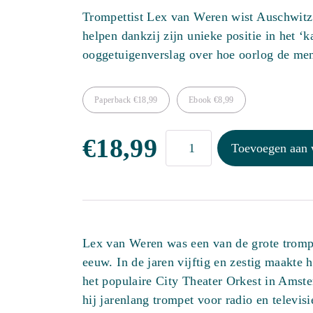
Trompettist Lex van Weren wist Auschwitz 
helpen dankzij zijn unieke positie in het ‘
ooggetuigenverslag over hoe oorlog de me
Paperback
€
18,99
Ebook
€
8,99
Trompettist
€
18,99
Toevoegen aan
in
Auschwitz
aantal
Lex van Weren was een van de grote trompe
eeuw. In de jaren vijftig en zestig maakte h
het populaire City Theater Orkest in Amst
hij jarenlang trompet voor radio en televisi