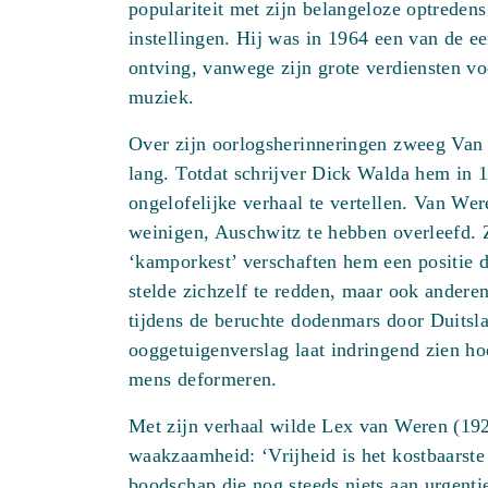
populariteit met zijn belangeloze optredens
instellingen. Hij was in 1964 een van de e
ontving, vanwege zijn grote verdiensten vo
muziek.
Over zijn oorlogsherinneringen zweeg Van 
lang. Totdat schrijver Dick Walda hem in 1
ongelofelijke verhaal te vertellen. Van Wer
weinigen, Auschwitz te hebben overleefd. Z
‘kamporkest’ verschaften hem een positie di
stelde zichzelf te redden, maar ook anderen 
tijdens de beruchte dodenmars door Duitsl
ooggetuigenverslag laat indringend zien ho
mens deformeren.
Met zijn verhaal wilde Lex van Weren (19
waakzaamheid: ‘Vrijheid is het kostbaarste 
boodschap die nog steeds niets aan urgentie