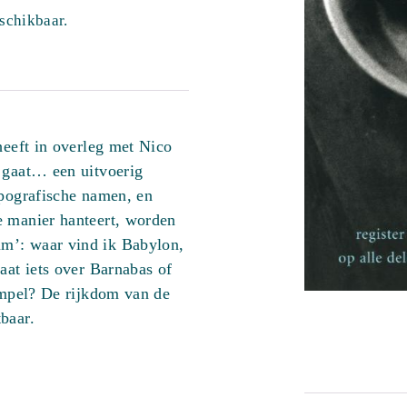
eschikbaar.
heeft in overleg met Nico
l gaat… een uitvoerig
ypografische namen, en
e manier hanteert, worden
m’: waar vind ik Babylon,
aat iets over Barnabas of
tempel? De rijkdom van de
baar.