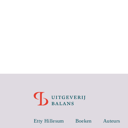
Etty Hillesum
Boeken
Auteurs