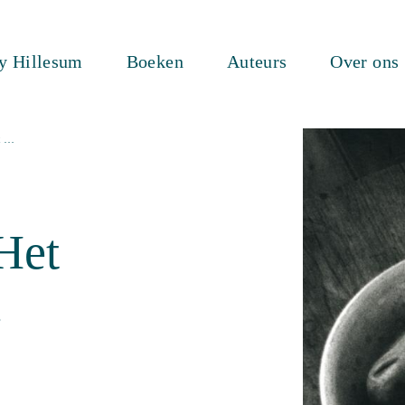
ty Hillesum
Boeken
Auteurs
Over ons
t …
Het
…