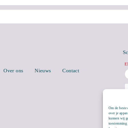
Sc
E
Over ons
Nieuws
Contact
Om de beste e
over je appar
kunnen wij ge
toestemming g