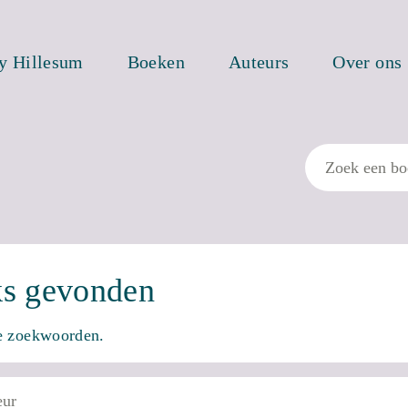
ty Hillesum
Boeken
Auteurs
Over ons
Zoek
ks gevonden
re zoekwoorden.