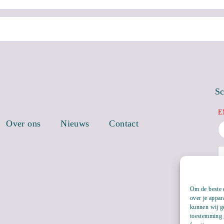
Sc
E
Over ons
Nieuws
Contact
Om de beste e
over je appar
kunnen wij ge
toestemming g