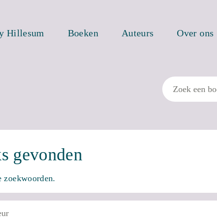
ty Hillesum
Boeken
Auteurs
Over ons
Zoek
ks gevonden
re zoekwoorden.