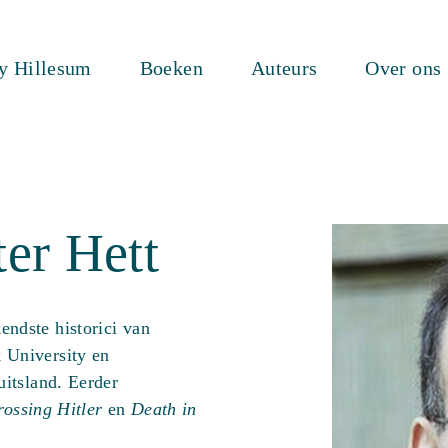
ty Hillesum
Boeken
Auteurs
Over ons
er Hett
endste historici van
 University en
uitsland. Eerder
rossing Hitler
en
Death in