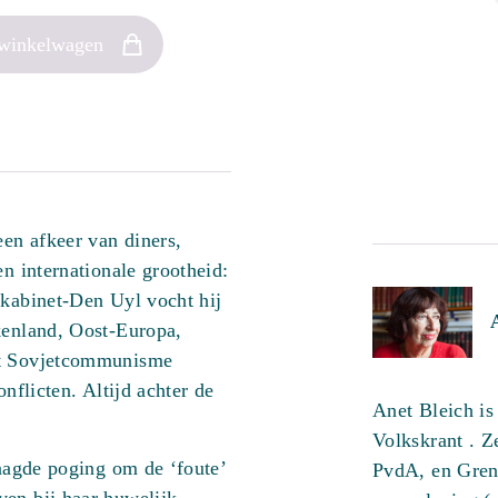
 winkelwagen
en afkeer van diners,
en internationale grootheid:
 kabinet-Den Uyl vocht hij
kenland, Oost-Europa,
et Sovjetcommunisme
onflicten. Altijd achter de
Anet Bleich is
Volkskrant . Ze
laagde poging om de ‘foute’
PvdA, en Grens