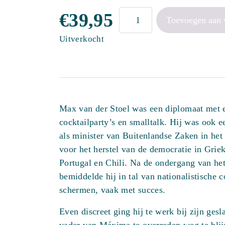
De
€
39,95
Toevoegen aan
stille
Uitverkocht
diplomaat
aantal
Max van der Stoel was een diplomaat met e
cocktailparty’s en smalltalk. Hij was ook e
als minister van Buitenlandse Zaken in het
voor het herstel van de democratie in Grie
Portugal en Chili. Na de ondergang van h
bemiddelde hij in tal van nationalistische c
schermen, vaak met succes.
Even discreet ging hij te werk bij zijn ges