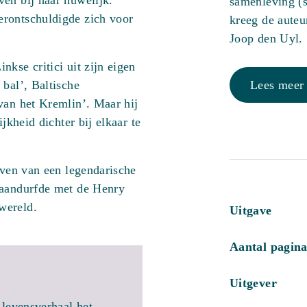
en bij haar huwelijk.
samenleving (
erontschuldigde zich voor
kreeg de auteu
Joop den Uyl.
kse critici uit zijn eigen
Lees meer
 bal’, Baltische
van het Kremlin’. Maar hij
jkheid dichter bij elkaar te
even van een legendarische
 aandurfde met de Henry
wereld.
Uitgave
Aantal pagina
Uitgever
 levensverhaal het