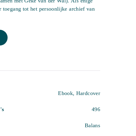
samen met Geke van der Wal). Als enige
r toegang tot het persoonlijke archief van
Ebook, Hardcover
's
496
Balans