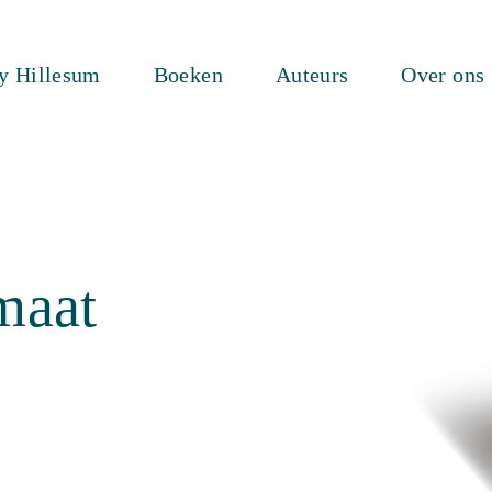
ty Hillesum
Boeken
Auteurs
Over ons
omaat
1