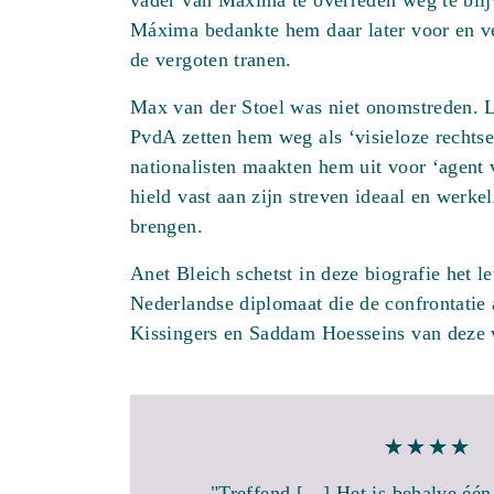
vader van Máxima te overreden weg te blijv
Máxima bedankte hem daar later voor en v
de vergoten tranen.
Max van der Stoel was niet onomstreden. Lin
PvdA zetten hem weg als ‘visieloze rechtse
nationalisten maakten hem uit voor ‘agent 
hield vast aan zijn streven ideaal en werkeli
brengen.
Anet Bleich schetst in deze biografie het l
Nederlandse diplomaat die de confrontatie
Kissingers en Saddam Hoesseins van deze 
"Treffend […] Het is behalve één