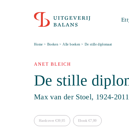
Et
Home
>
Boeken
>
Alle boeken
>
De stille diplomaat
ANET BLEICH
De stille dipl
Max van der Stoel, 1924-201
Hardcover
€
39,95
Ebook
€
7,99