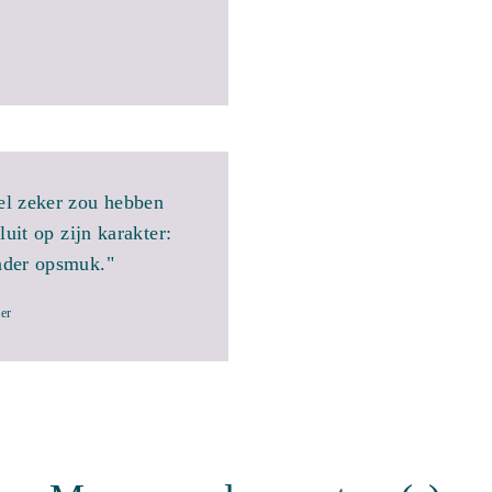
el zeker zou hebben
uit op zijn karakter:
nder opsmuk."
er