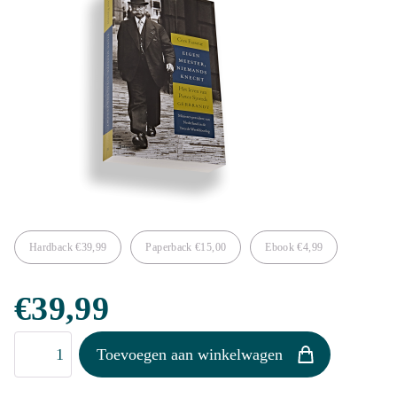
Hardback
€
39,99
Paperback
€
15,00
Ebook
€
4,99
€
39,99
Eigen
Toevoegen aan winkelwagen
meester,