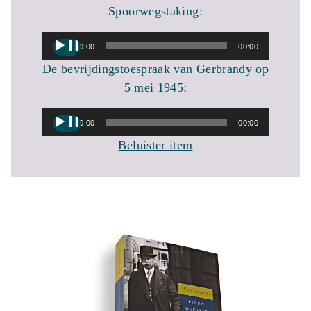
Spoorwegstaking:
Audiospeler
00:00
00:00
De bevrijdingstoespraak van Gerbrandy op
5 mei 1945:
Audiospeler
00:00
00:00
Beluister item