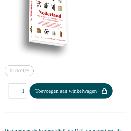
Ebook
€
4,99
Nederland
Toevoegen aan winkelwagen
aantal
Wat zeggen de kruimeldief, de Daf, de geranium, de