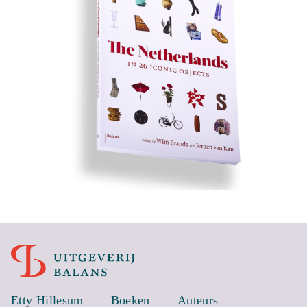
Etty Hillesum
Boeken
Auteurs