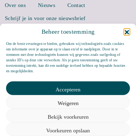
Over ons
Nieuws
Contact
Schrijf je in voor onze nieuwsbrief
Beheer toestemming
EMAIL *
Om de beste ervaringen te bieden, gebruiken wij technologieën zoals cookies
om informatie over je apparaat op te slaan en/of te raadplegen. Door in te
stemmen met deze technologieën kunnen wij gegevens zoals surfgedrag of
unieke ID's op deze site verwerken. Als je geen toestemming geeft of uw
toestemming intrekt, kan dit een nadelige invloed hebben op bepaalde functies
en mogelijkheden.
Accepteren
Weigeren
Bluesky
LinkedIn
Bekijk voorkeuren
Privacyverklaring
Veelgestelde vragen
Cookiebeleid (EU)
Voorkeuren opslaan
Keizersgracht 117 1015 CJ Amsterdam,
info@uitgeverijbalans.nl
,