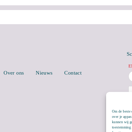
Sc
E
Over ons
Nieuws
Contact
Om de beste e
over je appar
kunnen wij ge
toestemming g