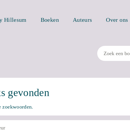
ty Hillesum
Boeken
Auteurs
Over ons
Zoek
ks gevonden
re zoekwoorden.