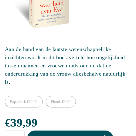
Aan de hand van de laatste wetenschappelijke
inzichten wordt in dit boek verteld hoe ongelijkheid
tussen mannen en vrouwen ontstond en dat de
onderdrukking van de vrouw allesbehalve natuurlijk
is.
Paperback
€
39,99
Ebook
€
9,99
€
39,99
De