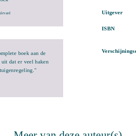
Uitgever
ulevard
ISBN
Verschijning
omplete boek aan de
 uit dat er veel haken
tuigenregeling."
Meer van deze auteur(s)