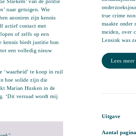
ie Stiekem’ van de politie
onderzoeksjour
en’ naar getuigen. Wie
true crime non
 hen anoniem zijn kennis
maakte onder 
f actief contact met
meiden, over 
lopen of zelfs op een
Lensink was z
e kennis biedt justitie hun
tot een volledig nieuw
Lees meer
e ‘waarheid’ te koop in ruil
 hoe solide zijn die
uikt Marian Husken in de
. ‘Dit verraad wordt mij
Uitgave
Aantal pagina
boek"