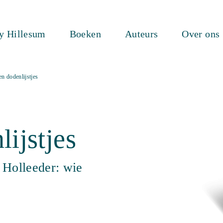
ty Hillesum
Boeken
Auteurs
Over ons
en dodenlijstjes
ijstjes
 Holleeder: wie