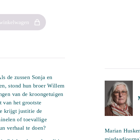
 winkelwagen
Als de zussen Sonja en
en, stond hun broer Willem
ingen van de kroongetuigen
 van het grootste
krijgt justitie de
minelen of toevallige
un verhaal te doen?
Marian Husken
misdaadjournal