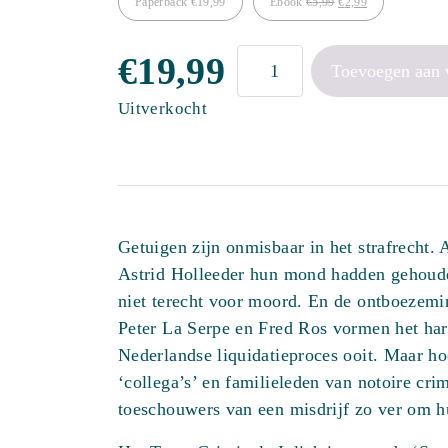
Oorspronkelijke
Huidige
Paperback
€
19,99
Ebook
€
5,99
€
2,99
prijs
prijs
Deals
€
19,99
Toevoegen aan
was:
is:
en
Uitverkocht
€5,99.
€2,99.
dodenlijstjes
aantal
Getuigen zijn onmisbaar in het strafrecht. 
Astrid Holleeder hun mond hadden gehoud
niet terecht voor moord. En de ontboezem
Peter La Serpe en Fred Ros vormen het hart
Nederlandse liquidatieproces ooit. Maar hoe 
‘collega’s’ en familieleden van notoire cri
toeschouwers van een misdrijf zo ver om h