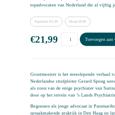
topadvocaten van Nederland die al vijftig ja
Paperback
€
21,99
Ebook
€
9,99
Grootmeester
€
21,99
Toevoegen aan
aantal
Grootmeester is het meeslepende verhaal va
Nederlandse strafpleiter Gerard Spong wer
als zoon van de enige psychiater van Surin
door op het terrein van ’s Lands Psychiatri
Begonnen als jonge advocaat in Paramarib
spraakmakende praktijk in Den Haag en lat