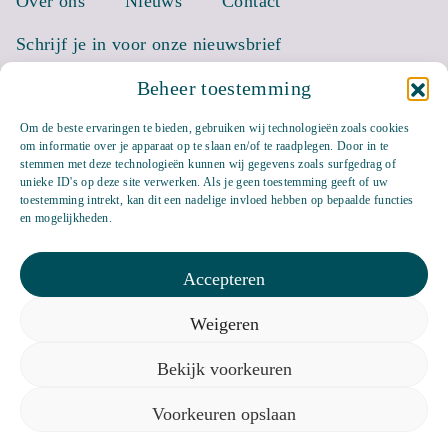
Over ons
Nieuws
Contact
Schrijf je in voor onze nieuwsbrief
Beheer toestemming
EMAIL *
Om de beste ervaringen te bieden, gebruiken wij technologieën zoals cookies
om informatie over je apparaat op te slaan en/of te raadplegen. Door in te
stemmen met deze technologieën kunnen wij gegevens zoals surfgedrag of
unieke ID's op deze site verwerken. Als je geen toestemming geeft of uw
toestemming intrekt, kan dit een nadelige invloed hebben op bepaalde functies
en mogelijkheden.
Accepteren
Weigeren
Bluesky
LinkedIn
Bekijk voorkeuren
Privacyverklaring
Veelgestelde vragen
Cookiebeleid (EU)
Voorkeuren opslaan
Keizersgracht 117 1015 CJ Amsterdam,
info@uitgeverijbalans.nl
,
+31(0)20 261 1938