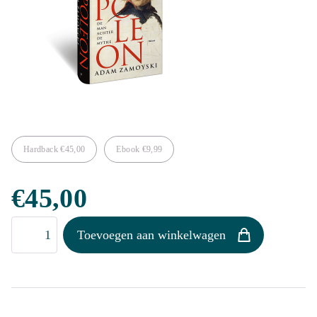
Hardback
€
45,00
Ebook
€
9,99
€
45,00
Napoleon
Toevoegen aan winkelwagen
aantal