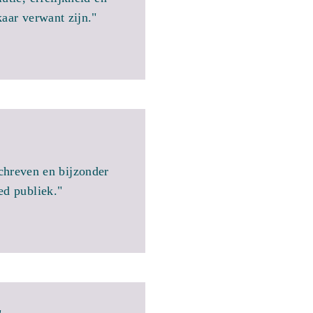
kaar verwant zijn."
chreven en bijzonder
ed publiek."