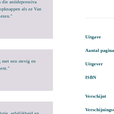
 die antidepressiva
 opknappen als ze Van
lezen."
Uitgave
Aantal pagina
 met een stevig en
Uitgever
ent."
ISBN
Verschijnt
Verschijning
utie, erfelijkheid en