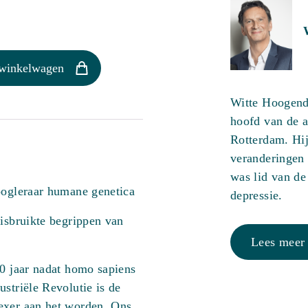
 winkelwagen
Witte Hoogendi
hoofd van de a
Rotterdam. Hi
veranderingen 
was lid van de
oogleraar humane genetica
depressie.
misbruikte begrippen van
Lees meer
00 jaar nadat homo sapiens
striële Revolutie is de
exer aan het worden. Ons