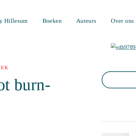
ty Hillesum
Boeken
Auteurs
Over ons
REK
ot burn-