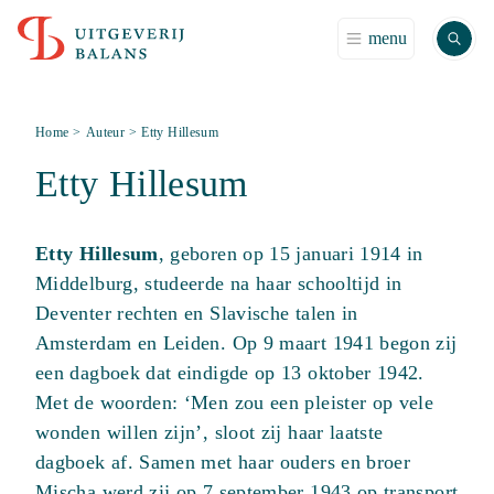
Zoek
menu
Home
>
Auteur
>
Etty Hillesum
Etty Hillesum
Etty Hillesum
, geboren op 15 januari 1914 in
Middelburg, studeerde na haar schooltijd in
Deventer rechten en Slavische talen in
Amsterdam en Leiden. Op 9 maart 1941 begon zij
een dagboek dat eindigde op 13 oktober 1942.
Met de woorden: ‘Men zou een pleister op vele
wonden willen zijn’, sloot zij haar laatste
dagboek af. Samen met haar ouders en broer
Mischa werd zij op 7 september 1943 op transport