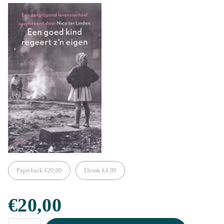
Paperback
€
20,00
Ebook
€
4,99
€
20,00