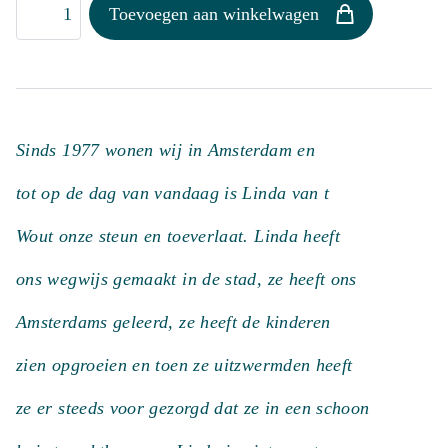
Een
Toevoegen aan winkelwagen
goed
kind
regeert
z'n
Sinds 1977 wonen wij in Amsterdam en
eigen
aantal
tot op de dag van vandaag is Linda van t
Wout onze steun en toeverlaat. Linda heeft
ons wegwijs gemaakt in de stad, ze heeft ons
Amsterdams geleerd, ze heeft de kinderen
zien opgroeien en toen ze uitzwermden heeft
ze er steeds voor gezorgd dat ze in een schoon