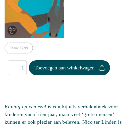
Ebook
€
7,99
Koning
Toevoegen aan winkelwagen
op
een
ezel
aantal
Koning op een ezel
is een bijbels verhalenboek voor
kinderen vanaf tien jaar, maar veel ‘grote mensen’
kunnen er ook plezier aan beleven. Nico ter Linden is