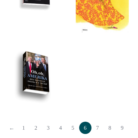
←
1
2
3
4
5
6
7
8
9